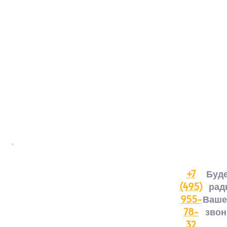
+7
Буд
(495)
рад
955-
Ваше
78-
звон
32