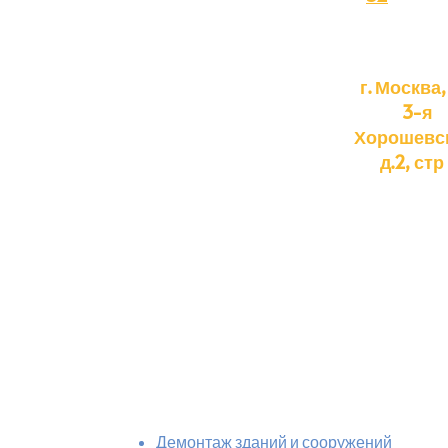
г. Москва,
3-я
Хорошевс
д.2, стр 
О
Земляные работы и строительные работы по
нас
Москве и Московской области.
Наши
Демонтаж зданий и сооружений