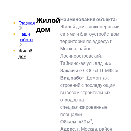
Жилой
Наименования объекта
:
Главная
Жилой дом с инженерными
дом
сетями и благоустройством
Наши
работы
территории по адресу: г.
Москва, район
Жилой
Лосиноостровский,
дом
Тайнинская ул., влд. 9/5.
Заказчик
: ООО «ГП-МФС».
Вид работ
: Демонтаж
строений с последующим
вывозом строительных
отходов на
специализированные
площадки.
Объем
: 430 м³.
Адрес
: г. Москва, район