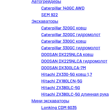
Автогрейдеры
Caterpillar 140GC AWD
SEM 922
Экскаваторы
Caterpillar 320GC ковш
Caterpillar 320GC гидромолот
Caterpillar 330GC ковш
Caterpillar 330GC гидромолот
DOOSAN DX225NLCA ковш
DOOSAN DX225NLCA гидромолот
DOOSAN DX300LCA-7M
Hitachi ZX330-5G ковш 1,7
Hitachi ZX180LCN-5G
Hitachi ZX380LC-5G
Hitachi ZX380LC-5G длинная рука
Мини экскаваторы
Lonking CDM 6035