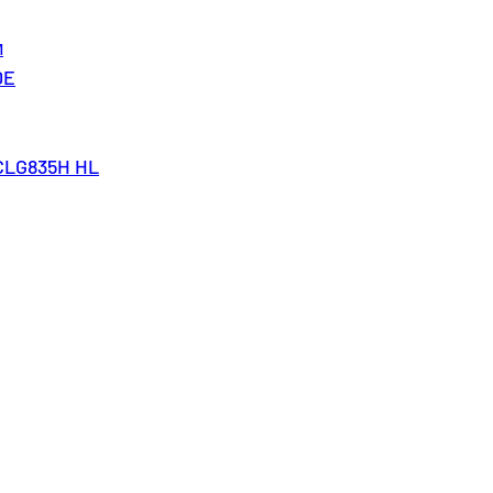
м
0E
CLG835H HL