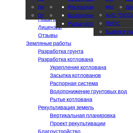
О нас
мусора
Лицензии
Рекультивация земель
Распорная система
Де
Наши клиенты
АИС "ОССи
Отзывы
Благоустройство
Водопонижение грунтовы
Наши работы
ПУОС
Рытье котлована
Лицензии
Вывоз и ут
Отзывы
Земляные работы
Разработка грунта
Разработка котлована
Укрепление котлована
Засыпка котлованов
Распорная система
Водопонижение грунтовых вод
Рытье котлована
Рекультивация земель
Вертикальная планировка
Проект рекультивации
Благоустройство