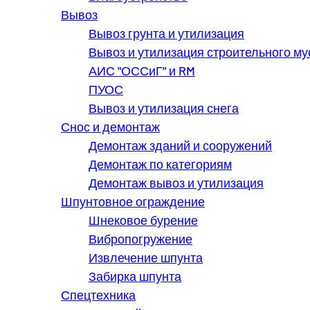
Вывоз
Вывоз грунта и утилизация
Вывоз и утилизация строительного му
АИС "ОССиГ" и RM
ПУОС
Вывоз и утилизация снега
Снос и демонтаж
Демонтаж зданий и сооружений
Демонтаж по категориям
Демонтаж вывоз и утилизация
Шпунтовное ограждение
Шнековое бурение
Вибропогружение
Извлечение шпунта
Забирка шпунта
Спецтехника