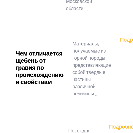
Московской
области ...
Подр
Материалы,
получаемые из
Чем отличается
горной породы,
щебень от
представляющие
гравия по
собой твердые
происхождению
частицы
и свойствам
различной
величины ...
Подробн
Песок для