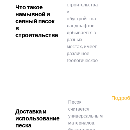
строительства
Что такое
и
намывной и
обустройства
сеяный песок
ландшафтов
в
добывается в
строительстве
разных
местах, имеет
различное
геологическое
...
Подроб
Песок
считается
Доставка и
универсальным
использование
материалов,
песка
без которого