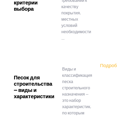
требований к
критерии
качеству
выбора
покрытия,
местных
условий
необходимости
...
Подроб
Виды и
классификация
Песок для
песка
строительства
строительного
— виды и
назначения —
характеристики
это набор
характеристик,
по которым