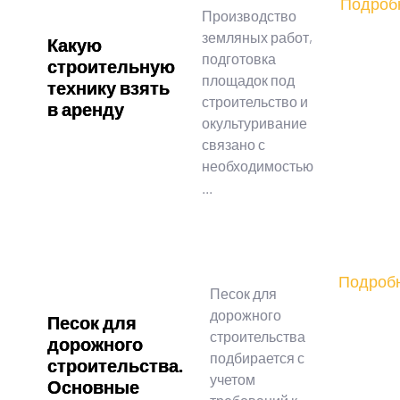
Подроб
Производство
земляных работ,
Какую
подготовка
строительную
площадок под
технику взять
строительство и
в аренду
окультуривание
связано с
необходимостью
...
Подроб
Песок для
дорожного
Песок для
строительства
дорожного
подбирается с
строительства.
учетом
Основные